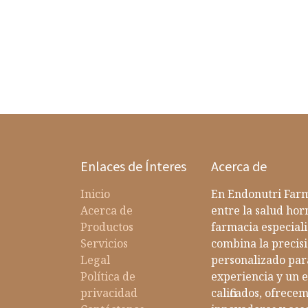
Enlaces de Ínteres
Acerca de
Inicio
En Endonutri Farm
Acerca de
entre la salud ho
Productos
farmacia especiali
Servicios
combina la precisi
Legal
personalizado par
Política de
experiencia y un 
privacidad
calificados, ofrec