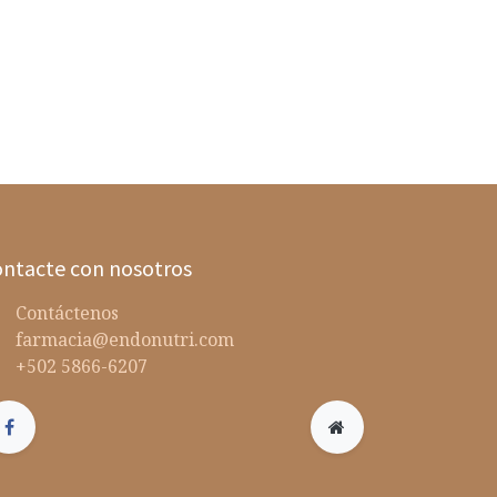
ntacte con nosotros
Contáctenos
farmacia@endonutri.com
+502 5866-6207