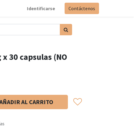
Identificarse
Contáctenos
 x 30 capsulas (NO
AÑADIR AL CARRITO
ías