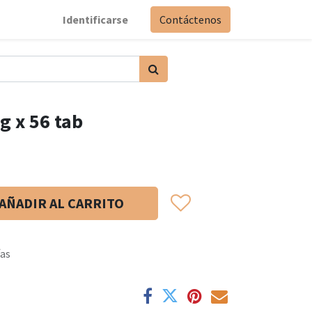
Identificarse
Contáctenos
g x 56 tab
AÑADIR AL CARRITO
ías