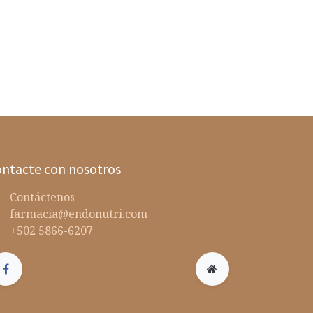
ntacte con nosotros
Contáctenos
farmacia@endonutri.com
+502 5866-6207